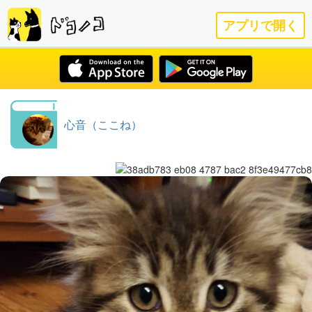
アプリで開く
心音（ここね）