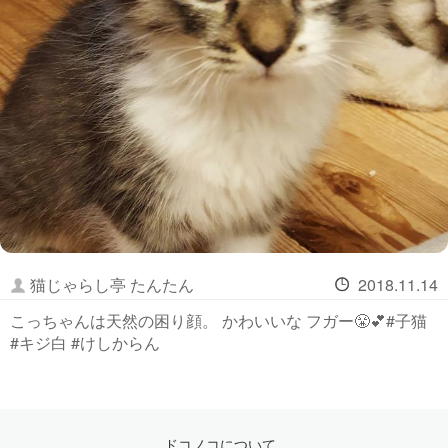
猫じゃらし亭 たんたん
2018.11.14
こっちゃんは天然の困り顔。 かわいいな フガー😤💕#子猫
#キジ白 #けしからん
ドコノコについて