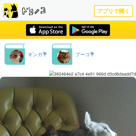
アプリで開く
ギンガ💐
プーコ💐