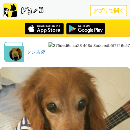
アプリで開く
クン吉🌈