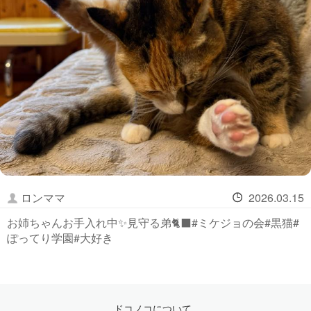
ロンママ
2026.03.15
お姉ちゃんお手入れ中✨見守る弟🐈‍⬛#ミケジョの会#黒猫#
ぽってり学園#大好き
ドコノコについて