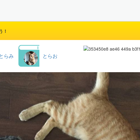
う！
とらみ
とらお