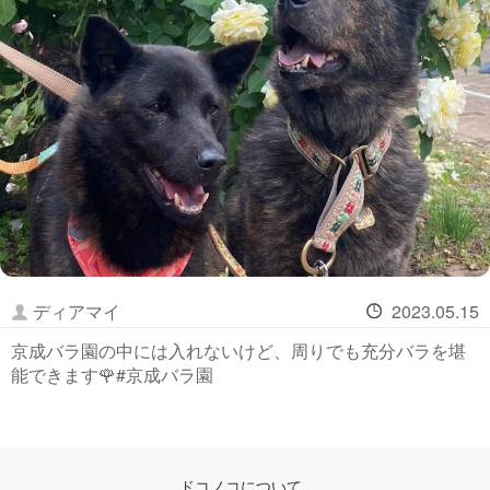
ディアマイ
2023.05.15
京成バラ園の中には入れないけど、周りでも充分バラを堪
能できます🌹#京成バラ園
ドコノコについて