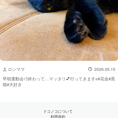
ロンママ
2026.05.15
早朝運動会💨終わって…マッタリ💕行ってきます✊#花金#黒
猫#大好き
ドコノコについて
利用規約