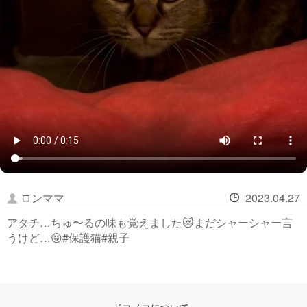
ロンママ
2023.04.27
アタチ…ちゅ〜るの味も覚えました😻まだシャーシャー言
うけど…😝#保護猫#親子