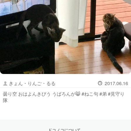
きょん・りんご・るる
2017.06.16
曇り空 おはよんきびう うばろんが😸 #ねこ句 #弟 #見守り
隊
ドコノコについて