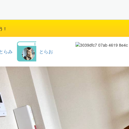
う！
とらみ
とらお