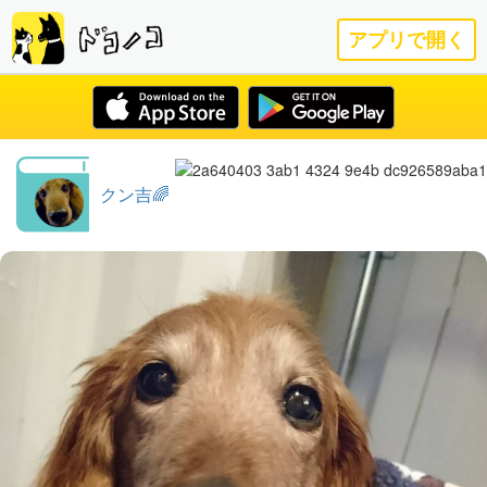
アプリで開く
クン吉🌈