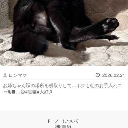
ロンママ
2026.02.21
お姉ちゃん😽の場所を横取りして…ボクも朝のお手入れニ
ャ🐈‍⬛…😅#黒猫#大好き
ドコノコについて
利用規約