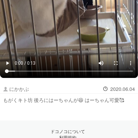
にかかぶ
2020.06.04
もがくキト坊 後ろにはーちゃんが😆 はーちゃん可愛🥰
ドコノコについて
利用規約