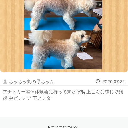
ちゃちゃ丸の母ちゃん
2020.07.31
アナトミー整体体験会に行って来たぞ🐤 上こんな感じで施
術 中ビフォア 下アフター
ドコノコについて