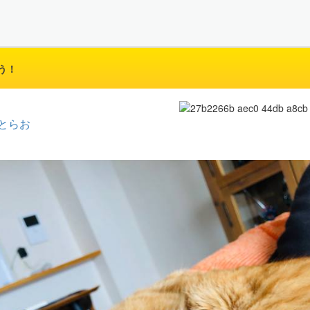
う！
とらお