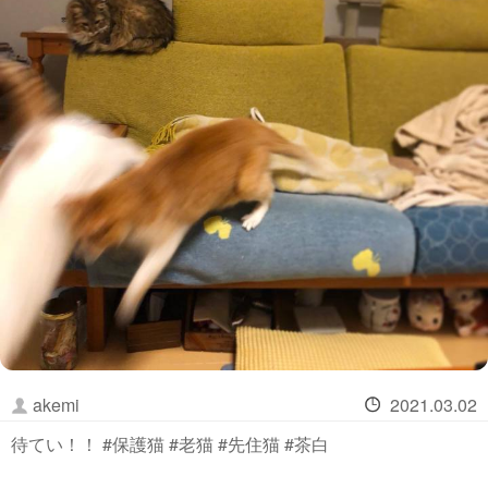
akemi
2021.03.02
待てい！！ #保護猫 #老猫 #先住猫 #茶白