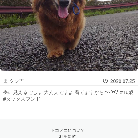
クン吉
2020.07.25
裸に見えるでしょ 大丈夫ですよ 着てますから〜🐶😝 #16歳
#ダックスフンド
ドコノコについて
利用規約