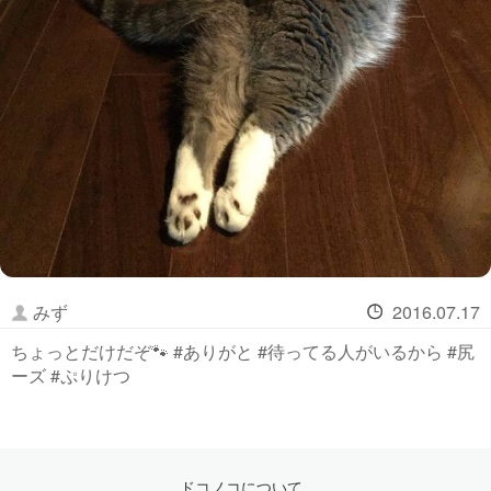
みず
2016.07.17
ちょっとだけだぞ🐾 #ありがと #待ってる人がいるから #尻
ーズ #ぷりけつ
ドコノコについて