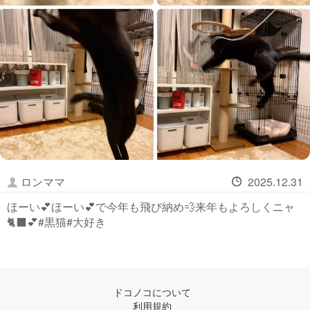
ロンママ
2025.12.31
ほーい💕ほーい💕で今年も飛び納め💨来年もよろしくニャ
🐈‍⬛💕#黒猫#大好き
ドコノコについて
利用規約