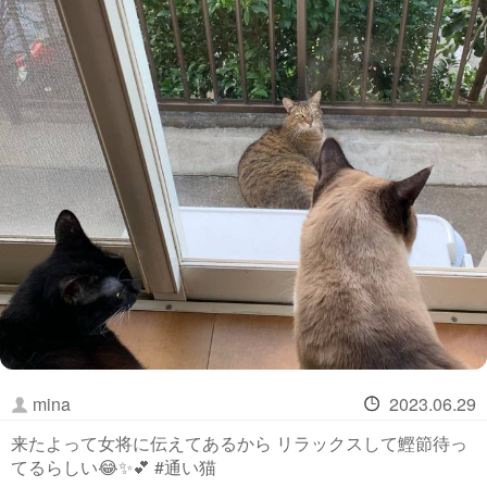
mina
2023.06.29
来たよって女将に伝えてあるから リラックスして鰹節待っ
てるらしい😂✨💕 #通い猫