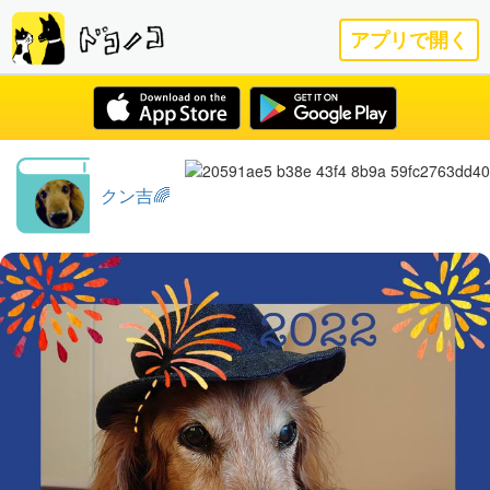
アプリで開く
クン吉🌈