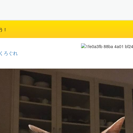
う！
くろぐれ