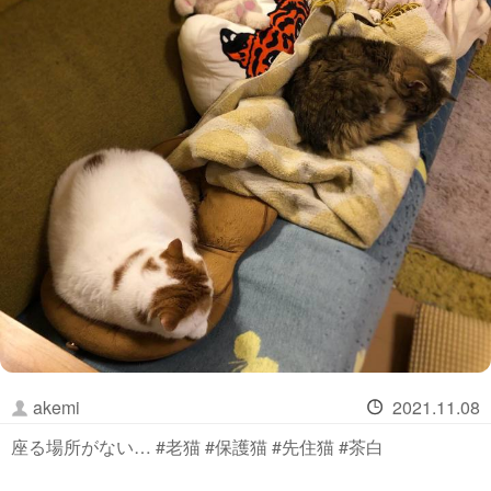
akemi
2021.11.08
座る場所がない… #老猫 #保護猫 #先住猫 #茶白