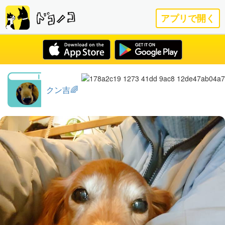
アプリで開く
クン吉🌈