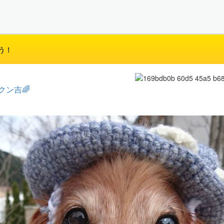
う！
クン吉🌈