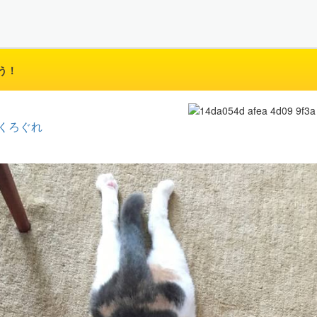
う！
くろぐれ