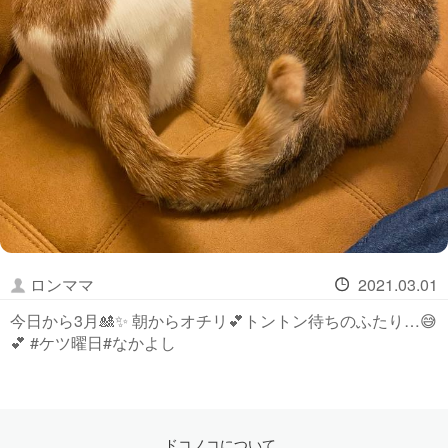
ロンママ
2021.03.01
今日から3月🎎✨ 朝からオチリ💕トントン待ちのふたり…😅
💕 #ケツ曜日#なかよし
ドコノコについて