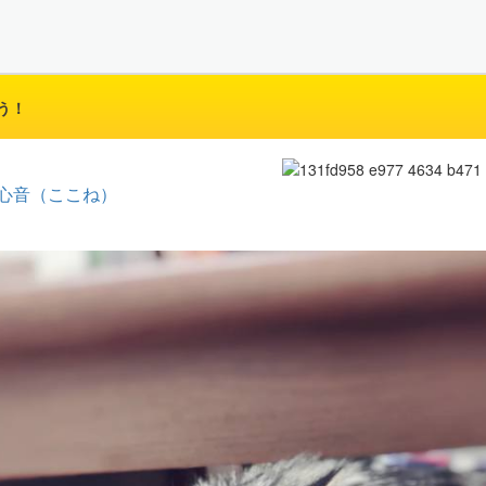
う！
心音（ここね）