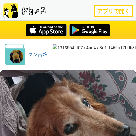
アプリで開く
クン吉🌈