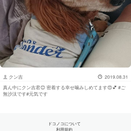
クン吉
2019.08.31
真ん中にクン吉君😊 密着する幸せ噛みしめてます😍💕 #ご
無沙汰です#元気です
ドコノコについて
利用規約