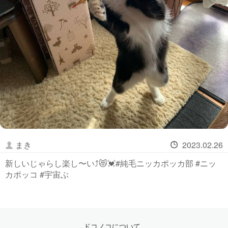
まき
2023.02.26
新しいじゃらし楽し〜い⤴️😻💓#純毛ニッカポッカ部 #ニッ
カポッコ #宇宙ぶ
ドコノコについて