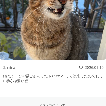
mina
2026.01.10
おはよーです😸ごあんください🐟💕 って朝来てたの忘れて
た😅💦 #通い猫
ドコノコについて