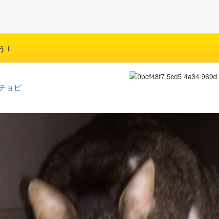
う！
チョビ