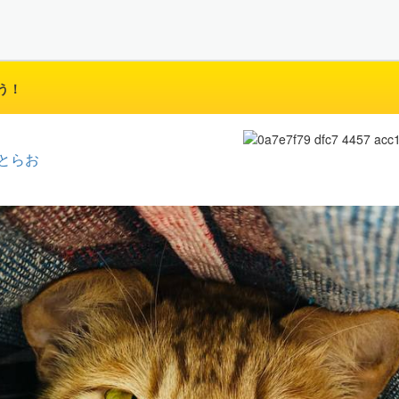
う！
とらお