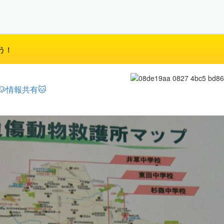
う！
🐶情報共有🐱