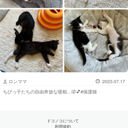
ロンママ
2023.07.17
ちびっ子たちの自由奔放な寝相…🤣💕#保護猫
ドコノコについて
利用規約