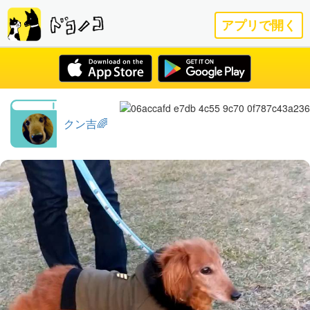
アプリで開く
クン吉🌈