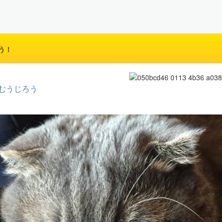
う！
むうじろう