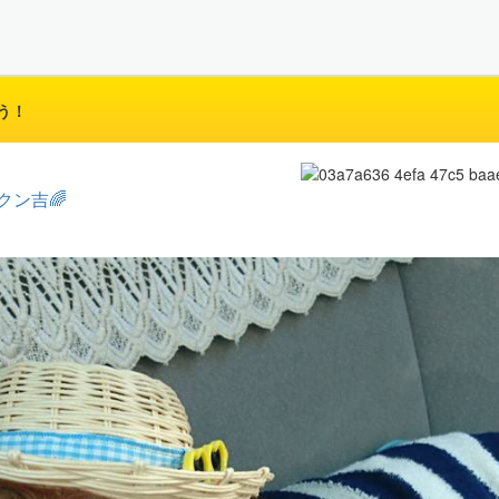
う！
クン吉🌈