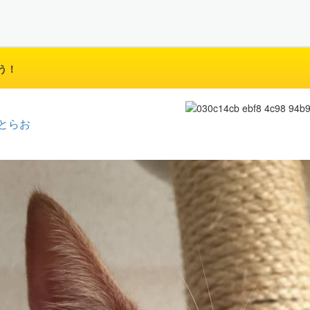
う！
とらお