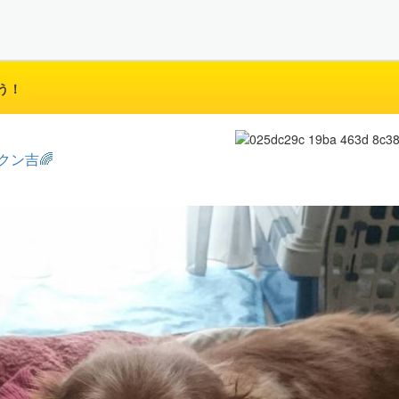
う！
クン吉🌈