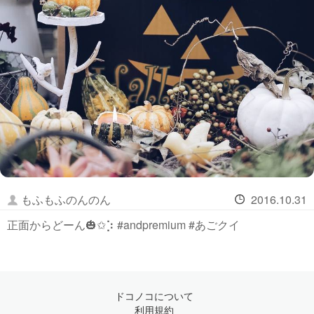
もふもふのんのん
2016.10.31
正面からどーん🎃✩⡱ #andpremium #あごクイ
ドコノコについて
利用規約