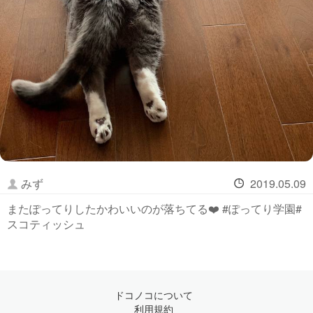
みず
2019.05.09
またぽってりしたかわいいのが落ちてる❤️ #ぽってり学園#
スコティッシュ
ドコノコについて
利用規約