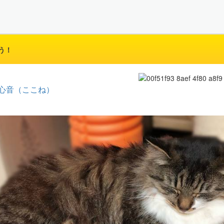
う！
心音（ここね）