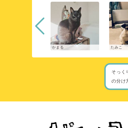
な
かまる
たみこ
そっく
の分け