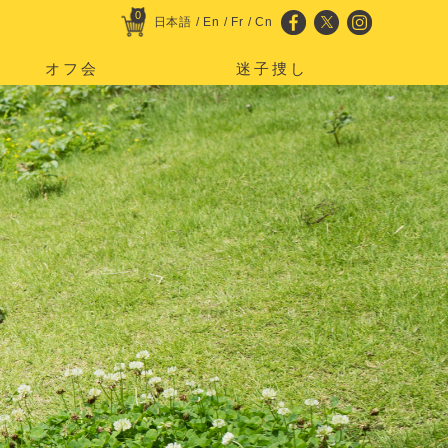
0
日本語
/
En
/
Fr
/
Cn
オフ会
迷子捜し