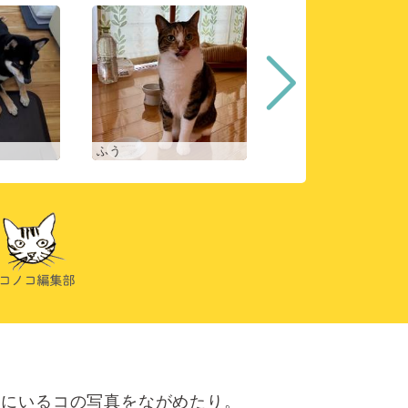
ふう
ヒスイ
にいるコの写真をながめたり。