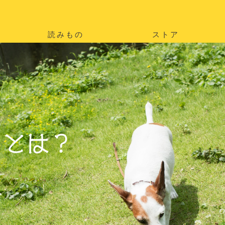
読みもの
ストア
。
を
。