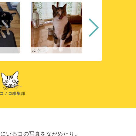
ふう
ヒスイ
にいるコの写真をながめたり。