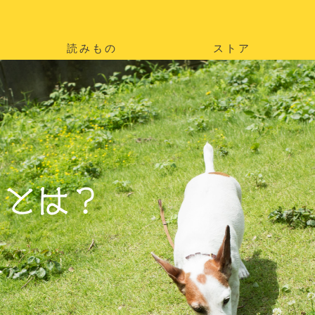
読みもの
ストア
。
を
。