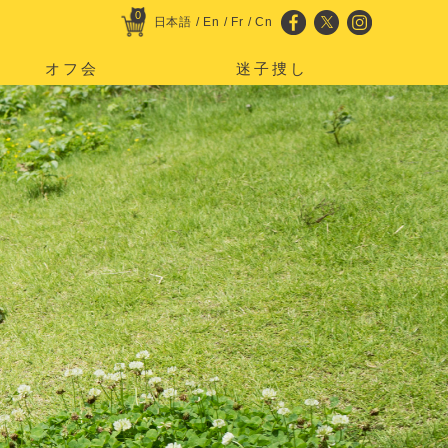
0
日本語
/
En
/
Fr
/
Cn
オフ会
迷子捜し