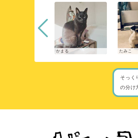
な
かまる
たみこ
そっく
の分け