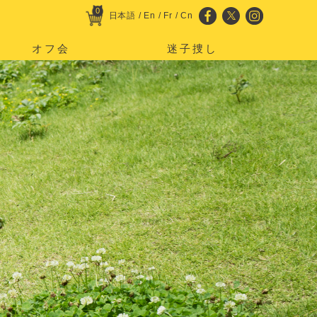
0
日本語
/
En
/
Fr
/
Cn
オフ会
迷子捜し