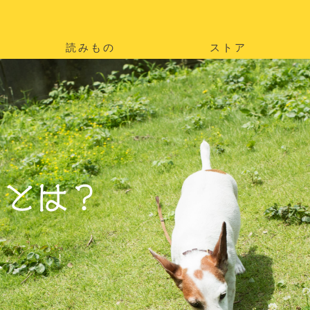
読みもの
ストア
。
を
。