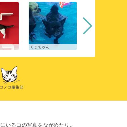
くまちゃん
ルナ🌛
にいるコの写真をながめたり。