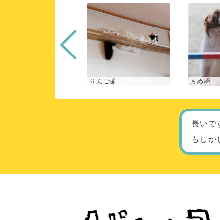
ーク
りんご🍎
まめ🌈
長いで
もしか