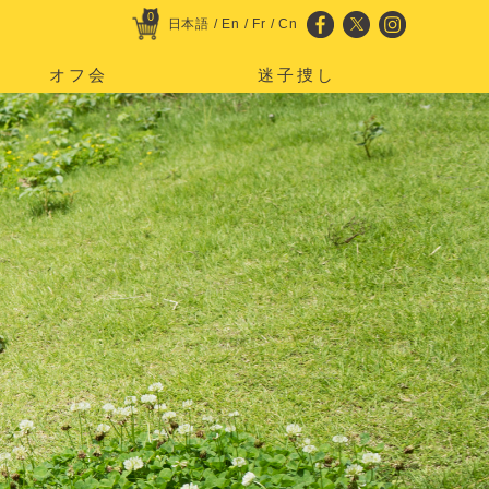
0
日本語
/
En
/
Fr
/
Cn
オフ会
迷子捜し