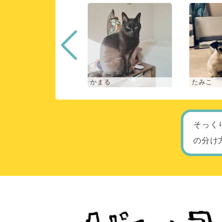
な
かまる
たみこ
そっく
の分け