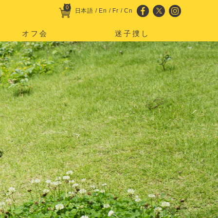
0
日本語
/
En
/
Fr
/
Cn
オフ会
迷子捜し