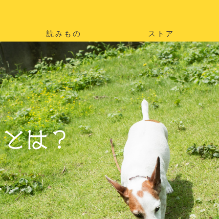
読みもの
ストア
。
を
。