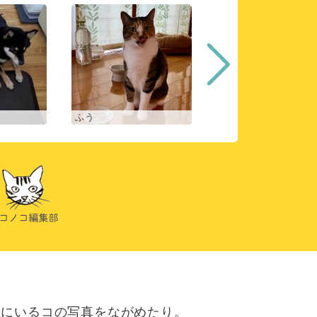
ふう
ヒスイ
にいるコの写真をながめたり。