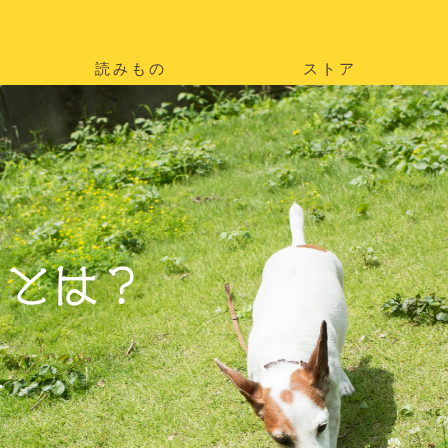
読みもの
ストア
。
を
。