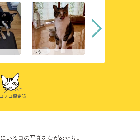
ふう
ヒスイ
にいるコの写真をながめたり。