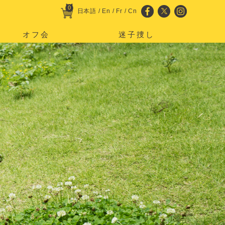
0
日本語
/
En
/
Fr
/
Cn
オフ会
迷子捜し