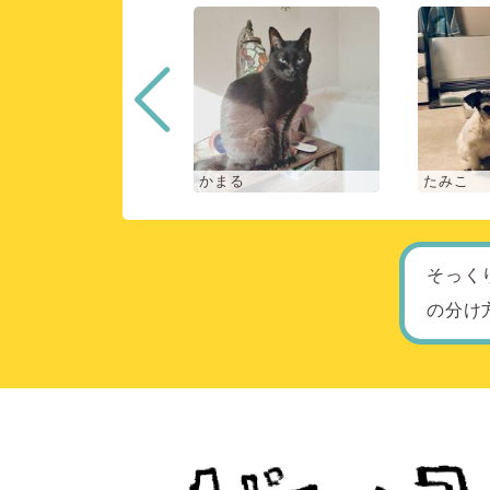
な
かまる
たみこ
そっく
の分け