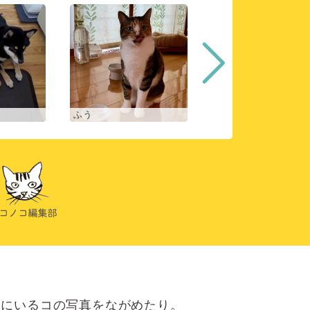
ふう
ヒスイ
にいるコの写真をながめたり。