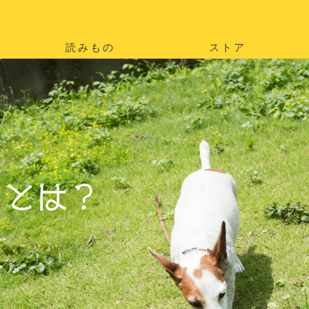
読みもの
ストア
。
を
。