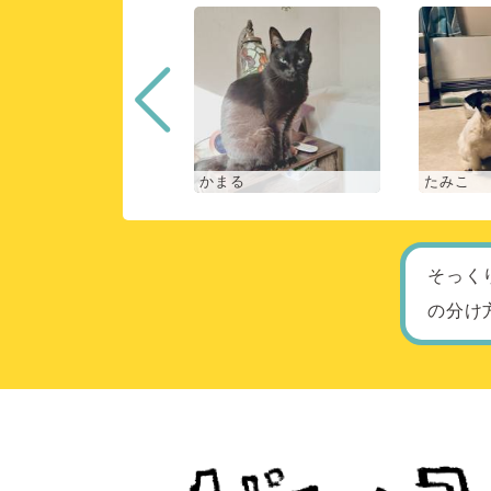
な
かまる
たみこ
そっく
の分け