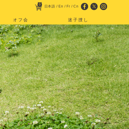
0
日本語
/
En
/
Fr
/
Cn
オフ会
迷子捜し